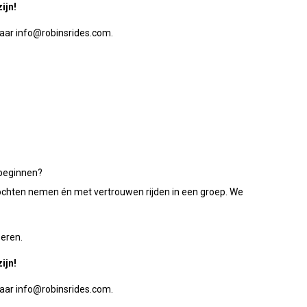
ijn!
 naar info@robinsrides.com.
 beginnen?
bochten nemen én met vertrouwen rijden in een groep.
We
beren.
ijn!
 naar info@robinsrides.com.