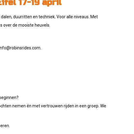
fel 17-19 april
 dalen, duurritten en techniek. Voor alle niveaus. Met
es over de mooiste heuvels.
r info@robinsrides.com.
 beginnen?
bochten nemen én met vertrouwen rijden in een groep.
We
beren.